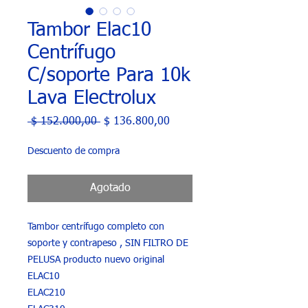
Tambor Elac10
Centrífugo
C/soporte Para 10k
Lava Electrolux
Precio
Precio
 $ 152.000,00 
$ 136.800,00
de
oferta
Descuento de compra
Agotado
Tambor centrífugo completo con
soporte y contrapeso , SIN FILTRO DE
PELUSA producto nuevo original
ELAC10
ELAC210