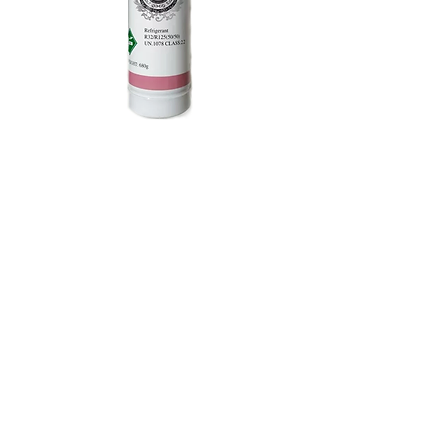
Lata Iceloong R410a 680g
Agotado
Descuento de compra