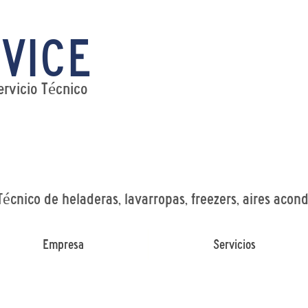
VICE
Tel:
WhatsAp
ervicio Técnico
Técnico de heladeras, lavarropas, freezers, aires acon
Empresa
Servicios