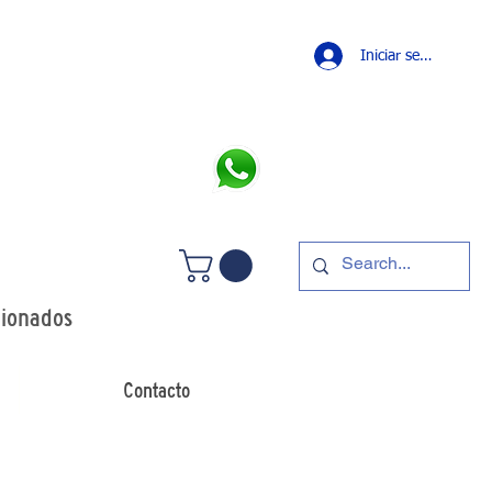
Iniciar sesión
LLAMANOS
 +54 11 4241 0498
p: +54 11 5349 7426
dionados
Contacto