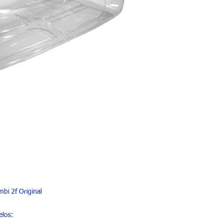
bi 2f Original
elos: