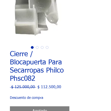
Cierre /
Blocapuerta Para
Secarropas Philco
Phsc082
Precio
Precio
 $ 125.000,00 
$ 112.500,00
de
oferta
Descuento de compra