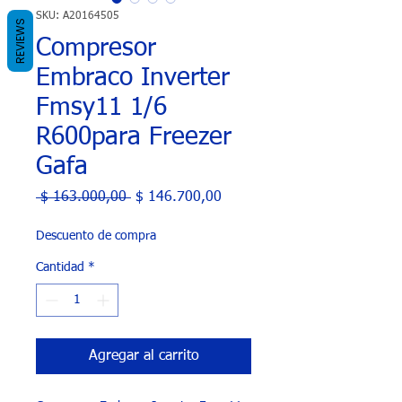
SKU: A20164505
REVIEWS
Compresor
Embraco Inverter
Fmsy11 1/6
R600para Freezer
Gafa
Precio
Precio
 $ 163.000,00 
$ 146.700,00
de
oferta
Descuento de compra
Cantidad
*
Agregar al carrito