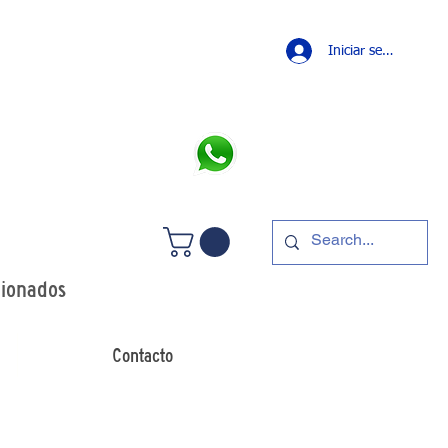
Iniciar sesión
LLAMANOS
 +54 11 4241 0498
p: +54 11 5349 7426
dionados
Contacto