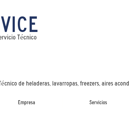
VICE
Tel:
WhatsAp
ervicio Técnico
Técnico de heladeras, lavarropas, freezers, aires acon
Empresa
Servicios