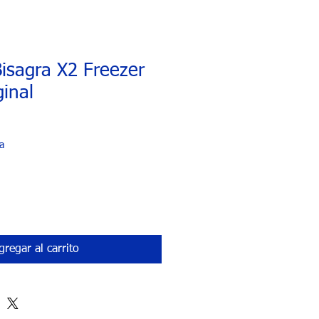
isagra X2 Freezer
ginal
o
a
gregar al carrito