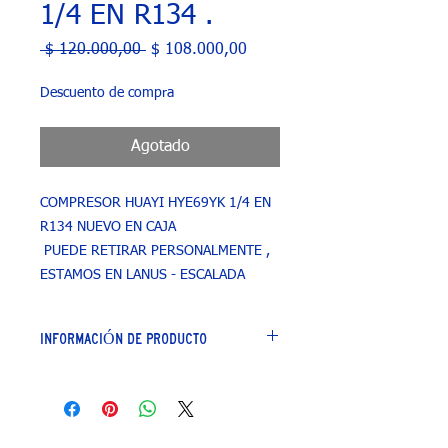
1/4 EN R134 .
Precio
Precio
 $ 120.000,00 
$ 108.000,00
de
oferta
Descuento de compra
Agotado
COMPRESOR HUAYI HYE69YK 1/4 EN
R134 NUEVO EN CAJA
PUEDE RETIRAR PERSONALMENTE ,
ESTAMOS EN LANUS - ESCALADA
INFORMACIÓN DE PRODUCTO
Características principales
Marca
Huayi