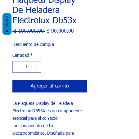
Plaqueta Display
De Heladera
REVIEWS
Electrolux Db53x
Precio
Precio
 $ 100.000,00 
$ 90.000,00
de
oferta
Descuento de compra
Cantidad
*
Agregar al carrito
La Plaqueta Display de Heladera
Electrolux DB53X es un componente
esencial para el correcto
funcionamiento de tu
electrodoméstico. Diseñada para