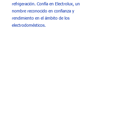
refrigeración. Confía en Electrolux, un
nombre reconocido en confianza y
rendimiento en el ámbito de los
electrodomésticos.
Contactanos
WhatsApp: +54 11 5349 7426
Tel: 4241 0498
Nuestro horario
De Lunes a Viernes