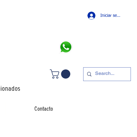
Iniciar sesión
LLAMANOS
 +54 11 4241 0498
p: +54 11 5349 7426
dionados
Contacto