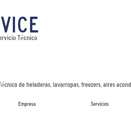
VICE
Tel:
WhatsAp
ervicio Técnico
Técnico de heladeras, lavarropas, freezers, aires acon
Empresa
Servicios