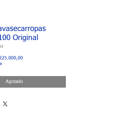
avasecarropas
100 Original
63
cio
Precio
225.000,00
de
a
oferta
Agotado