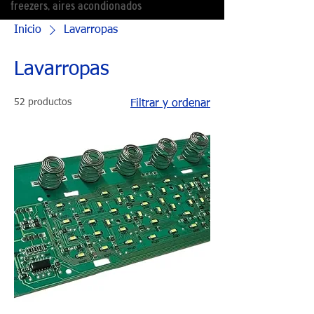
freezers, aires acondionados
Inicio
Lavarropas
Lavarropas
52 productos
Filtrar y ordenar