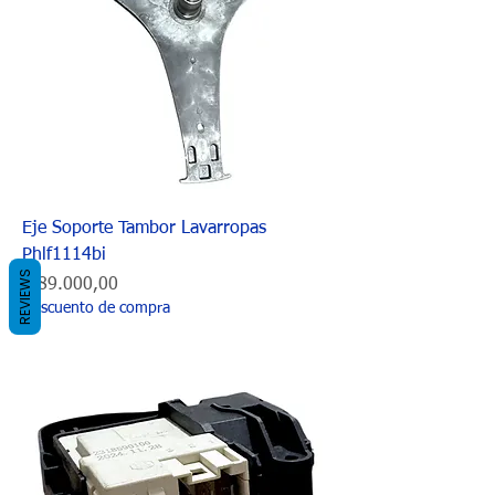
Eje Soporte Tambor Lavarropas
Phlf1114bi
REVIEWS
Precio
$ 89.000,00
Descuento de compra