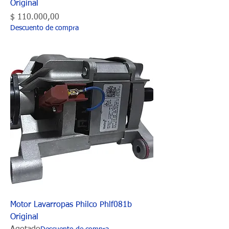
Original
Precio
$ 110.000,00
Descuento de compra
Motor Lavarropas Philco Phlf081b
Original