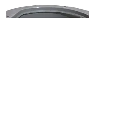
Tambor Lavarropas Electrolux Aro
Contrapeso Elac 9 Y 10 K
Agotado
Descuento de compra