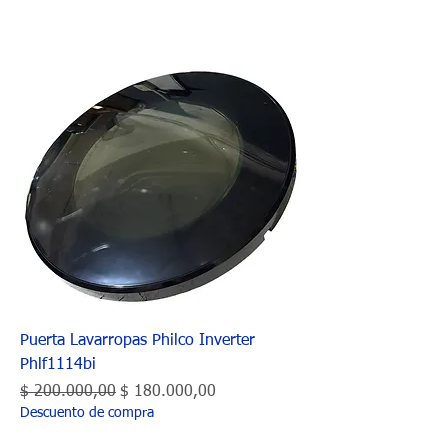
Puerta Lavarropas Philco Inverter
Phlf1114bi
Precio
Precio de oferta
$ 200.000,00
$ 180.000,00
Descuento de compra