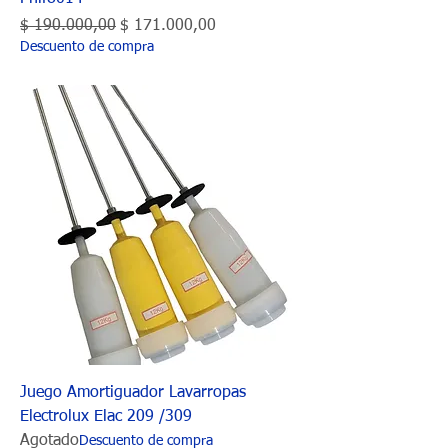
Precio
Precio de oferta
$ 190.000,00
$ 171.000,00
Descuento de compra
Juego Amortiguador Lavarropas
Electrolux Elac 209 /309
Agotado
Descuento de compra