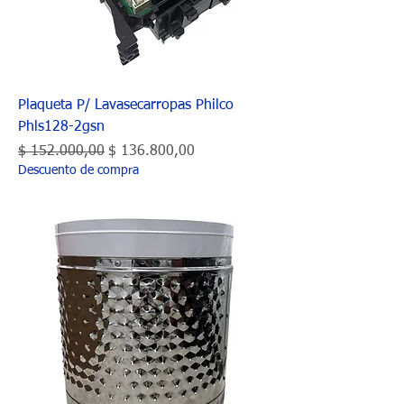
Plaqueta P/ Lavasecarropas Philco
Phls128-2gsn
Precio
Precio de oferta
$ 152.000,00
$ 136.800,00
Descuento de compra