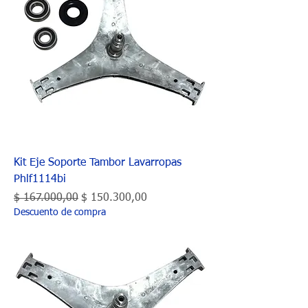
Kit Eje Soporte Tambor Lavarropas
Phlf1114bi
Precio
Precio de oferta
$ 167.000,00
$ 150.300,00
Descuento de compra