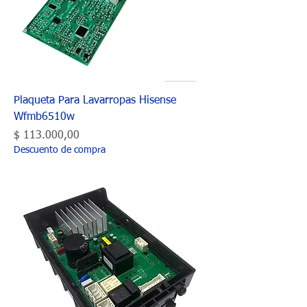
Plaqueta Para Lavarropas Hisense
Wfmb6510w
Precio
$ 113.000,00
Descuento de compra